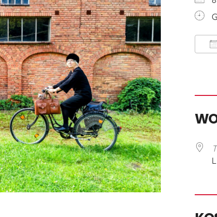
G
I
W
T
L