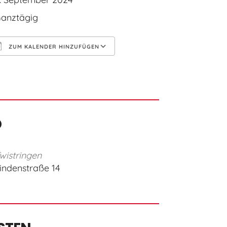
anztägig
ZUM KALENDER HINZUFÜGEN
CS herunterladen
Google Kalender
O
wistringen
indenstraße 14