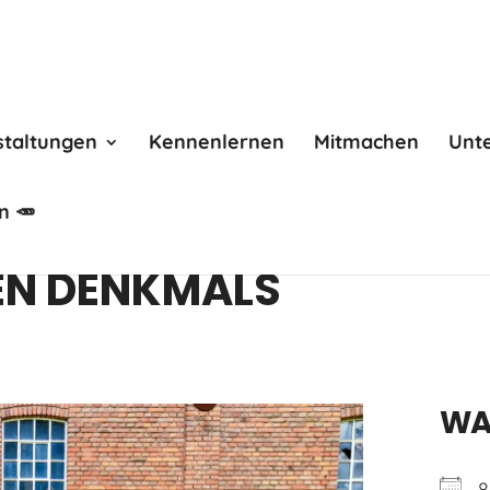
staltungen
Kennenlernen
Mitmachen
Unt
n 🥕
EN DENKMALS
WA
8