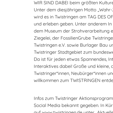
WIR SIND DABEI beim größten Kulture
Unter dem diesjährigen Motto „Wahr-Z
wird es in Twistringen am TAG DES 
und erleben geben. Unter anderem In
dem Museum der Strohverarbeitung e.V
Ziegelei, der FossilienGrube Twistri
Twistringen e.V. sowie Burlager Bau u
Twistringer Stadtgebiet zum bundesw
Da ist für jeden etwas Spannendes, In
Interaktives dabei! Große und kleine, 
Twistringer*innen, Neubürger*innen un
willkommen zum TWISTRINGEN entdec
Infos zum Twistringer Aktionsprogra
Social Media bekannt gegeben. In K
auf www.twistringen.de unter „Aktuell