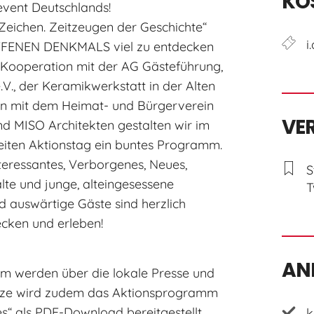
KO
vent Deutschlands!
eichen. Zeitzeugen der Geschichte“
i
OFFENEN DENKMALS viel zu entdecken
 Kooperation mit der AG Gästeführung,
., der Keramikwerkstatt in der Alten
ngen mit dem Heimat- und Bürgerverein
VE
nd MISO Architekten gestalten wir im
eiten Aktionstag ein buntes Programm.
teressantes, Verborgenes, Neues,
S
alte und junge, alteingesessene
T
d auswärtige Gäste sind herzlich
ken und erleben!
AN
mm werden über die lokale Presse und
ürze wird zudem das Aktionsprogramm
es“ als PDF-Download bereitgestellt.
k