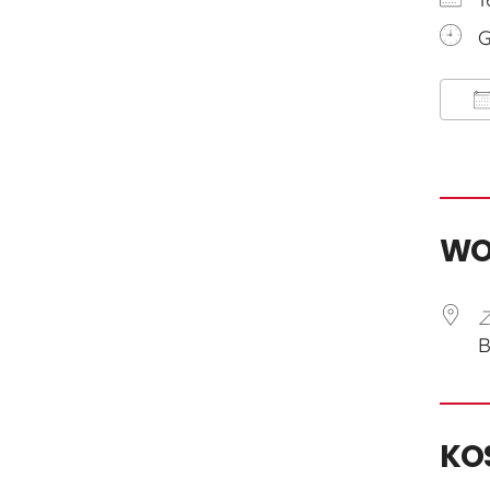
G
I
W
Z
B
KO