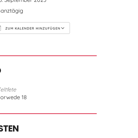
anztägig
ZUM KALENDER HINZUFÜGEN
CS herunterladen
Google Kalender
O
eltfete
orwede 18
STEN