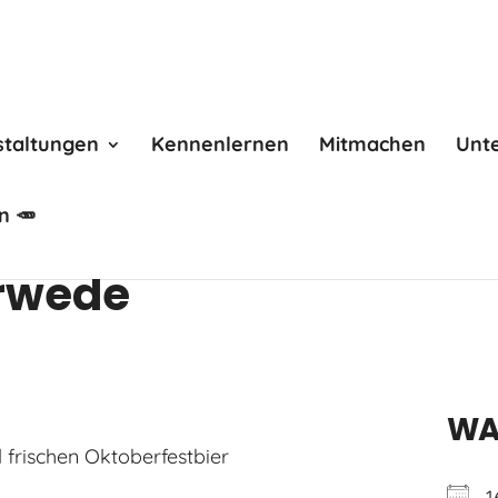
staltungen
Kennenlernen
Mitmachen
Unt
n 🥕
orwede
WA
 frischen Oktoberfestbier
1