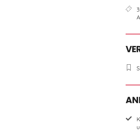
3
A
VE
S
AN
K
u