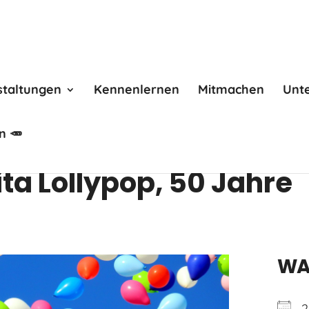
staltungen
Kennenlernen
Mitmachen
Unt
n 🥕
ta Lollypop, 50 Jahre
WA
2