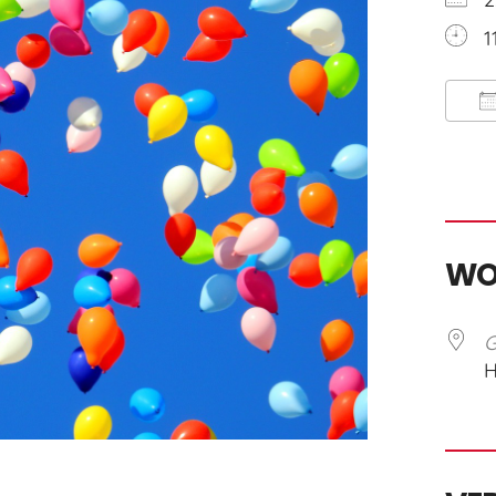
1
I
W
G
H