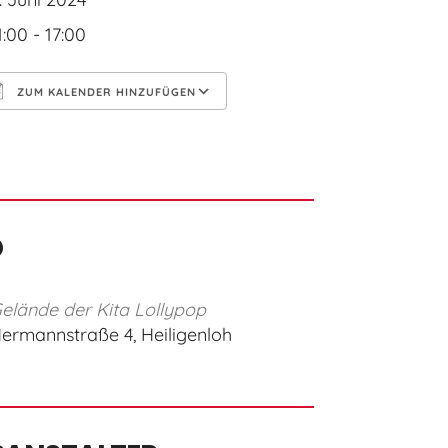
1:00 - 17:00
ZUM KALENDER HINZUFÜGEN
CS herunterladen
Google Kalender
O
elände der Kita Lollypop
ermannstraße 4, Heiligenloh