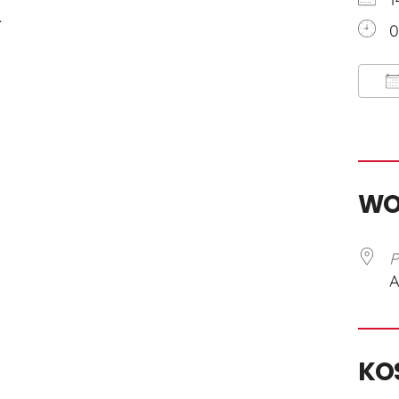
.
0
I
W
P
A
KO