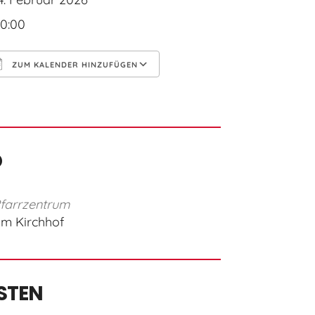
0:00
ZUM KALENDER HINZUFÜGEN
CS herunterladen
Google Kalender
O
farrzentrum
m Kirchhof
STEN